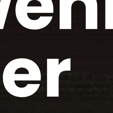
eh
er