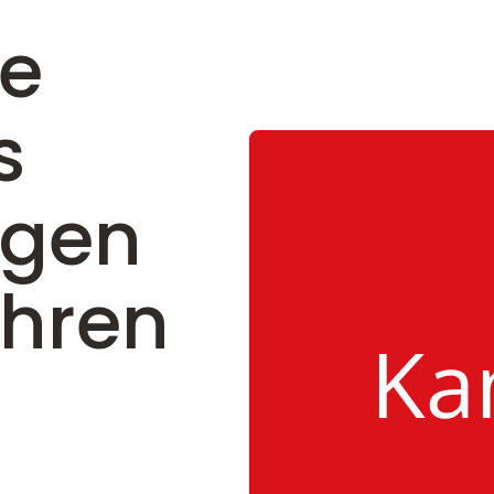
te
s
ngen
hren
Ka