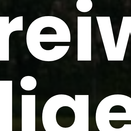
rei
llig