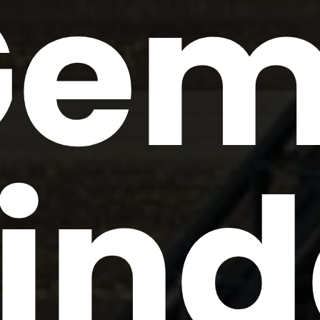
Ge
ind